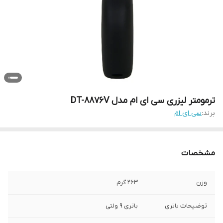
ترمومتر لیزری سی ای ام مدل DT-8876V
برند:
سی ای ام
مشخصات
وزن
263 گرم
توضیحات باتری
باتری 9 ولتی