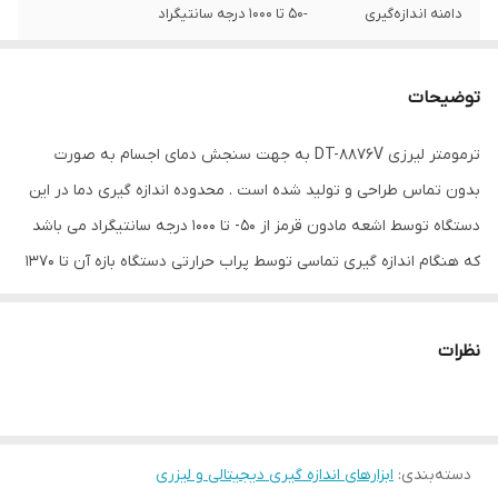
دامنه اندازه‌گیری
-50 تا 1000 درجه سانتیگراد
دقت
1%
توضیحات
نوع ابزار اندازه‌گیری
حرارت سنج
ترمومتر لیرزی DT-8876V به جهت سنجش دمای اجسام به صورت
ویژگی‌های ابزار
قابلیت خاموش شدن خودکار
بدون تماس طراحی و تولید شده است . محدوده اندازه گیری دما در این
اندازه‌گیری
دستگاه توسط اشعه مادون قرمز از 50- تا 1000 درجه سانتیگراد می باشد
اقلام همراه
کیف حمل پراب دمایی دستگاه گواهی
که هنگام اندازه گیری تماسی توسط پراب حرارتی دستگاه بازه آن تا 1370
کالیبراسیون
درجه سانتیگراد افزایش میابد.دماسنج تفنگی DT-8876V جهت دقت
سایر توضیحات
قرمز شدن صفحه نمایشگر در صورت بالاتر
بیشتر در اندازه گیری از قابلیت چند نقطه لیزر بهره مند شده است
بودن میزان اندازه گیری شده و مقدارم تنظیم
نظرات
همچنین دارای نسبت D:S ،20:1 می باشد.
شده دلخواه نمایش داده ها به صورت
ماکسیموم-مینیموم- مقدار متوسط و تفاضلی
ابعاد
19x6x13 سانتی‌متر
دسته‌بندی
:
ابزارهای اندازه گیری دیجیتالی و لیزری