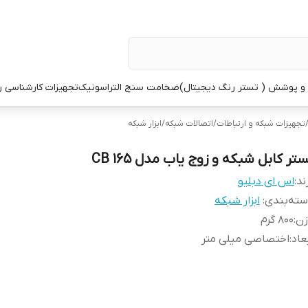
 پوشش ( تستر رنگ دیجیتال)
ضخامت سنج التراسونیک
تجهیزات کارشناسی 
تجهیزات شبکه و ارتباطات
/
اتصالات شبکه
/
ابزار شبکه
تر کابل شبکه و زوج یاب مدل 165 CB
ند:
اس ای دبلیو
ته‌بندی
:
ابزار شبکه
زن
:
800 گرم
عاد
:
اختصاصی میلی متر