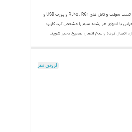
تستر کابل شبکه مجهز به زوج یاب کابل مدل SEW-165CB از دو دستگاه فرستنده و گیرنده موج تشکیل شده است. این دستگاه توانایی تست سوکت و کابل های RJ45 , RG11 و پورت USB و
خرابی یا انتهای هر رشته سیم را مشخص کرد. کاربرد
، اتصال کوتاه و عدم اتصال صحیح باخبر شوید.
این تستر کابل لن، مسیر یابی و زوج یابی کابل های گروهی از قبیل کابل های
 ردیابی کرده و انتهای هر رشته سیم را بیابید. از
وئیچ، هاب و کابل ها در داکت هایی که تعداد زیادی
افزودن نظر
 چند کاره بودن و کاربری آسان، تستر SEW 165CB یکی از کامل ترین تسترهای شبکه می باشد که اغلب شبکه کارهای حرفه ای از آن