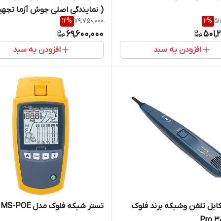
( نمایندگی اصلی جوش آزما تجهی
12
%
79,750,000
2
%
51
09120741826)
69,600,000
501,
افزودن به سبد
افزودن به سبد
کابل تلفن وشبکه برند فلوک
تستر شبکه فلوک مدل MS-POE