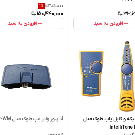
1
%
153,510,000
150,440,000
33,6
افزودن به سبد
افزودن به سبد
که و کابل یاب فلوک مدل
آداپتور وایر مپ فلوک مدل MS2-WM
IntelliTone 
گیرید
ناموجود