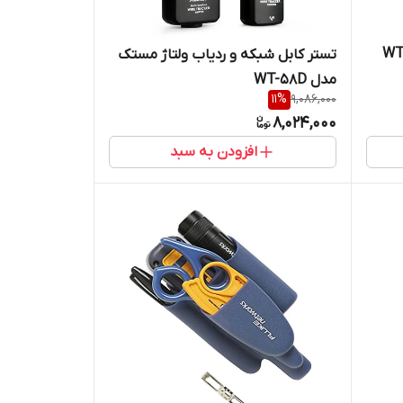
بل شبکه سینومتر مدل WT-
تستر کابل شبکه و ردیاب ولتاژ مستک
مدل WT-58D
11
%
9,086,000
8,024,000
افزودن به سبد