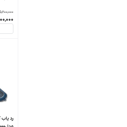
5,200,000
200,000
رد یاب 
مدلPro 3000