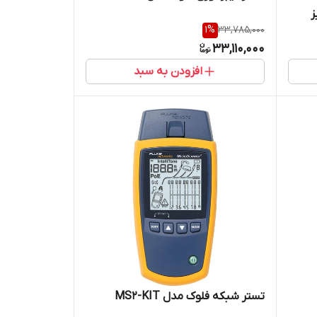
ز
1
%
33,785,000
33,110,000
افزودن به سبد
تستر شبکه فلوک مدل MS2-KIT