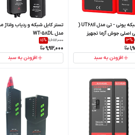
تستر شبکه یونی - تی مدل UT681l (
تستر کابل شبکه و ردیاب ولتاژ 
ی اصلی جوش آزما تجهیز
مدل WT-58DL
15
%
11,682,000
13
%
09120
9,912,000
1,
افزودن به سبد
افزودن به سبد