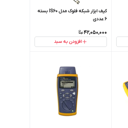
کیف ابزار شبکه فلوک مدل IS60 بسته
6 عددی
42,050,000
افزودن به سبد