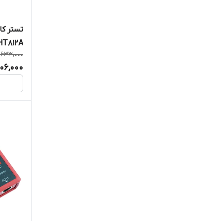
یو ان وی
تستر ک
HT812A
یونی-تی
,633,000
106,000
یونیور