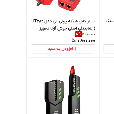
مستک
تستر کابل شبکه یونی-تی مدل UT682
( نمایندگی اصلی جوش آزما تجهیز
10
%
12,000,000
09120741826)
10,800,000
افزودن به سبد