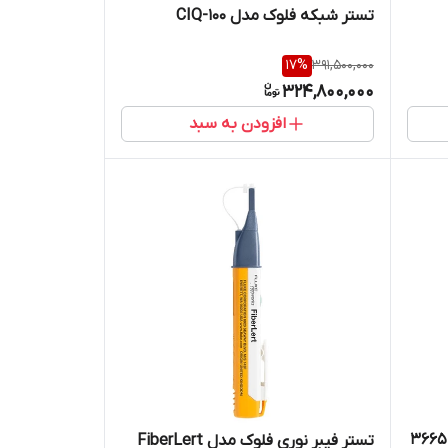
تستر شبکه فلوک مدل CIQ-100
17
%
391,500,000
324,800,000
افزودن به سبد
تستر کابل شبکه هیوکی مدل 20-3665
تستر فیبر نوری فلوک مدل FiberLert