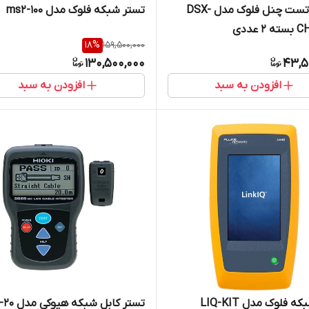
آداپتور تست چنل فلوک مدل DSX-
تستر شبکه فلوک مدل ms2-100
 عددی
18
%
159,500,000
130,500,000
43,5
افزودن به سبد
افزودن به سبد
 فلوک مدل LIQ-KIT