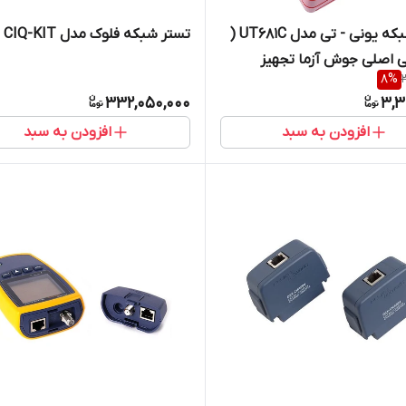
تستر شبکه یونی - تی مدل UT681C (
تستر شبکه فلوک مدل CIQ-KIT
ی اصلی جوش آزما تجهیز
8
%
09120
332,050,000
3,3
افزودن به سبد
افزودن به سبد