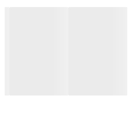
UT306A است. به کمک آن میتوانید مقدار ماکزیمم و میننمم و متوسط
مقادیر اندازه گیری شده را مشاهده کنید و در صورت نوسان عدد نمایش
داده شده به کمک دکمه توقف ( HOLD )عدد دقیق دما را ملاحظه کنید.
نسبت اندازه گیری فاصله به قطر دایره اندازه گیری در این دماسنج لیزری
1 به 6 بوده و این ترمومتر اینفراد تنها 120 گرم وزن دارد.