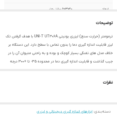
ابعاد
6x3x20 سانتی‌متر
توضیحات
ترمومتر (حرارت سنج) لیزری یونیتی UNI-T UT306A با هدف گرفتن تک
لیزر قابلیت اندازه گیری دما را بدون تماس با سطح دارد. این دستگاه بر
خلاف مدل های تفنگی بسیار کوچک و بوده و به راحتی متیوان آن را در
جیب گذاشت و قابلیت اندازه گیری دما در محدوده 35- تا +300 درجه
سانتی گراد را دارد. UT306A یک دماسنج بدون تماس با سطح است.
طراحی مینیاتور این دستگاه برای حمل و جابجایی و نیازهای روزانه ی
نظرات
اندازه گیری دما مناسب است. UT306A طراحی شده است تا بدون دخالت
عوامل محیطی، دقیق خواندن دما در محیط های مختلف را تضمین
میکند. نمایشگر بزرگ به همراه نور پس زمینه این ترمومتر و نشانگر
دسته‌بندی
:
ابزارهای اندازه گیری دیجیتالی و لیزری
لیزر آن از ویژگی ها خوب ترمومتر (حرارت سنج) لیزری یونیتی UNI-T