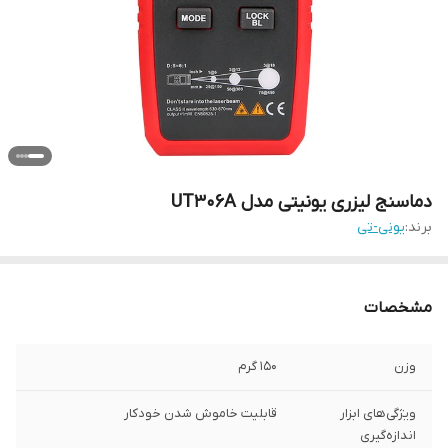
دماسنج لیزری یونیتی مدل UT306A
برند:
یونی-تی
مشخصات
وزن
150 گرم
ویژگی‌های ابزار
قابلیت خاموش شدن خودکار
اندازه‌گیری