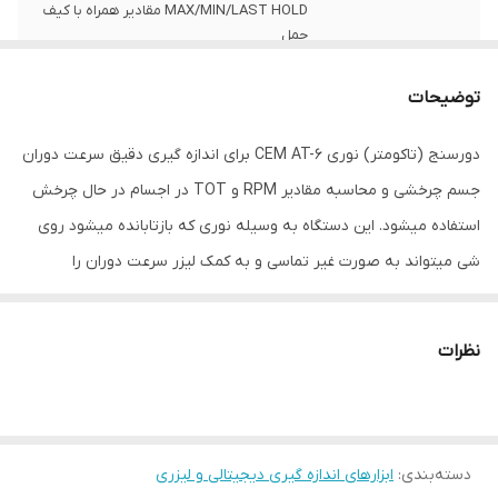
MAX/MIN/LAST HOLD مقادیر همراه با کیف
حمل
ابعاد
6x4x16 سانتی‌متر
توضیحات
دورسنج (تاکومتر) نوری CEM AT-6 برای اندازه گیری دقیق سرعت دوران
جسم چرخشی و محاسبه مقادیر RPM و TOT در اجسام در حال چرخش
استفاده میشود. این دستگاه به وسیله نوری که بازتابانده میشود روی
شی میتواند به صورت غیر تماسی و به کمک لیزر سرعت دوران را
محاسبه کند. دورسنج لیزری دیجیتال و پرتابل سم مدل CEM AT-6
قابلیت اندازه گیری دور تا حدود 100000 دور بر دقیقه را داراست. برای این
نظرات
کار کافیست لیبل را روی محور مربوطه قرار داد و دور را اندازه گیری نمود.
دور سنج ها با توجه به کاربرد آن به انواع دورسنج تماسی و غیر تماسی
تقسیم می شوند که در مکانهایی که با سرعت بالا مواجه هستیم و یا
دسته‌بندی
:
ابزارهای اندازه گیری دیجیتالی و لیزری
مواردی که نمی توان با شی تماس برقرار کرد از دورسنج های غیر تماسی