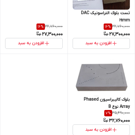
تست بلوک التراسونیک DAC
19mm
32,760,000
32,760,000
16
%
16
%
27,300,000
27,300,000
افزودن به سبد
افزودن به سبد
بلوک کالیبراسیون Phased
Array نوع B
35,490,000
7
%
32,760,000
افزودن به سبد