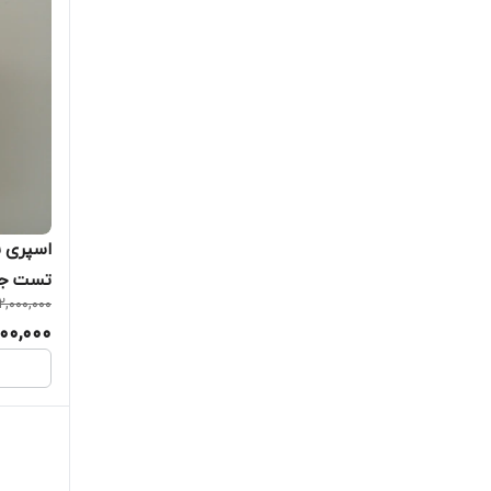
اسپری پ
تست جوش ا
2,000,000
500,000