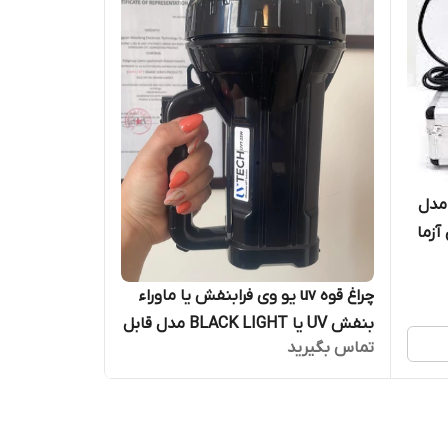
واتک مدل
 آزما
چراغ قوه uv یو وی فرابنفش یا ماوراء
بنفش UV یا BLACK LIGHT مدل قابل
تماس بگیرید
شارژ ساخت تایوان ( مناسب بازرسی
فنی، پیدا کردن عقرب و سنگهای
قیمتی)