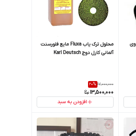
وی
محلول ترک یاب Fluxa مایع فلورسنت
آلمانی کارل دوج Karl Deutsch
ر
20
%
17,000,000
13,500,000
افزودن به سبد