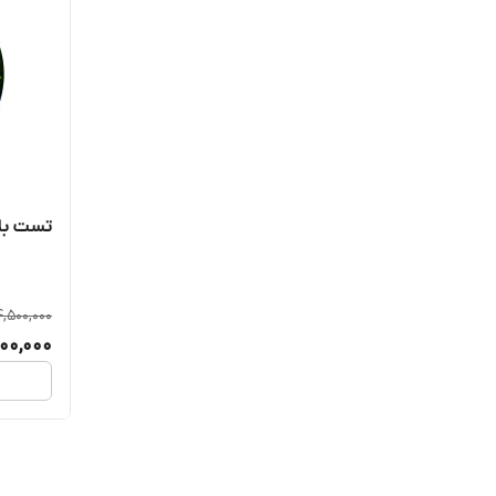
تست بلوک
,500,000
100,000