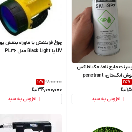
چراغ فرابنفش یا ماوراء بنفش یو
UV یا Black Light مدل PL36
(مناسب بازرسی فنی، تستهای غی
نترنت مایع نافذ مگنافلاکس
مخرب NDT و کارشناسی رنگ خودرو)
نگستان، penetrant
10
%
38,000,000
25
%
34,000,000
1,
افزودن به سبد
افزودن به سبد