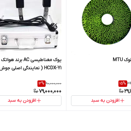
 MTU
یوک مغناطیسی AC برند ه
HCDX-Y1 ( نمایندگی اصلی جوش
تجهیز 09120741826)
12
%
90,000,000
15
%
34
79,000,000
29,
افزودن به سبد
افزودن به سبد