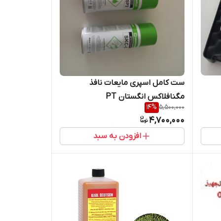
ست کامل اسپری مایعات نافذ
مگنافلاکس انگستان PT
14
%
5,500,000
4,700,000
افزودن به سبد