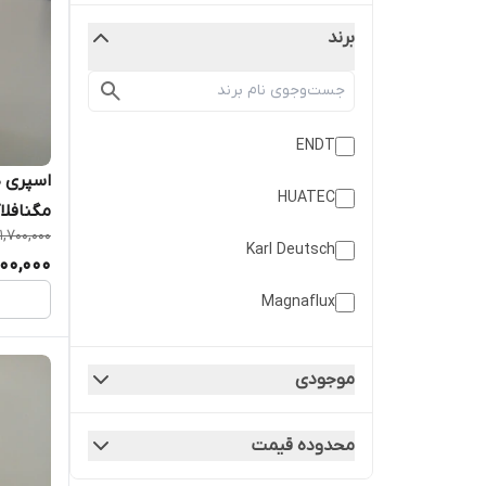
برند
ENDT
اسپری د
HUATEC
مگنافلاکس skd-s2
1,700,000
Karl Deutsch
600,000
Magnaflux
NDT Supply
موجودی
محدوده قیمت