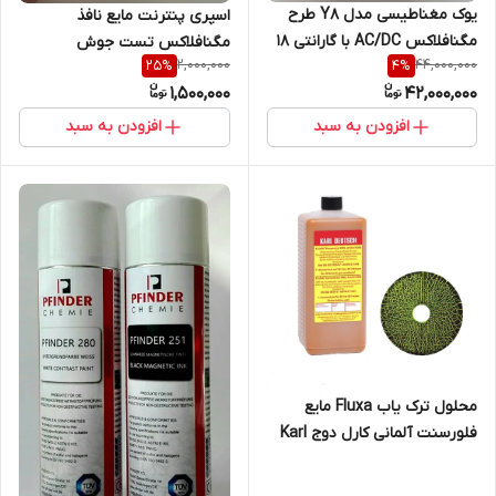
یوک مغناطیسی مدل Y8 طرح
اسپری پنترنت مایع نافذ
مگنافلاکس AC/DC با گارانتی 18
مگنافلاکس تست جوش
2,000,000
44,000,000
25
%
4
%
ماهه( نمایندگی اصلی جوش آزما
انگستان، penetrant
1,500,000
42,000,000
تجهیز 09120741826)
افزودن به سبد
افزودن به سبد
محلول ترک یاب Fluxa مایع
فلورسنت آلمانی کارل دوج Karl
Deutsch