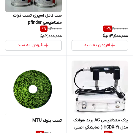
ست کامل اسپری تست ذرات
مغناطیسی pfinder
2,200,000
17,000,000
9
%
20
%
2,000,000
13,500,000
افزودن به سبد
افزودن به سبد
یوک مغناطیسی AC برند هواتک
تست بلوک MTU
مدل HCDX-Y1 ( نمایندگی اصلی