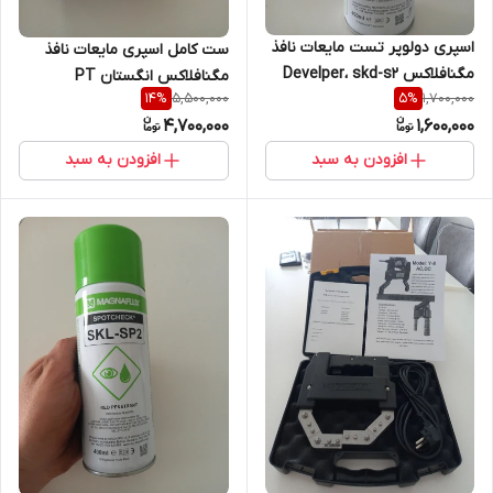
اسپری دولوپر تست مایعات نافذ
ست کامل اسپری مایعات نافذ
مگنافلاکس Develper، skd-s2
مگنافلاکس انگستان PT
5,500,000
1,700,000
14
%
5
%
4,700,000
1,600,000
افزودن به سبد
افزودن به سبد