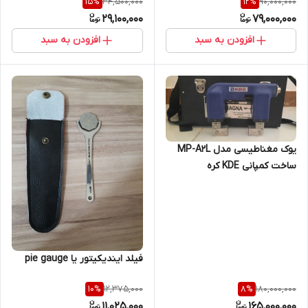
34,500,000
90,000,000
15
%
12
%
جوش آزما تجهیز 09120741826)
29,100,000
79,000,000
افزودن به سبد
افزودن به سبد
یوک مغناطیسی مدل MP-A2L
ساخت کمپانی KDE کره
فیلد ایندیکیتور یا pie gauge
12,375,000
180,000,000
10
%
8
%
11,025,000
165,000,000