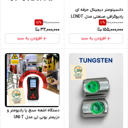
AZNDT مدل F66
دانسیتومتر دیجیتال حرفه ای
رادیوگرافی صنعتی مدل LCNDT
38,000,000
170,000,000
15
%
8
%
DT-200 ساخت شرکت LCNDT
32,000,000
155,000,000
افزودن به سبد
افزودن به سبد
دستگاه اشعه سنج یا رادیومتر و
دزیمتر یونی تی مدل UNI-T
UT334A( نمایندگی اصلی جوش