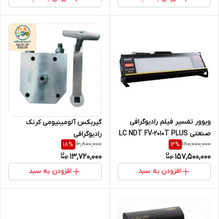
ویوور تفسیر فیلم رادیوگرافی
گیربکس آلومینیومی کرنک
صنعتی LC NDT FV-2010T PLUS
رادیوگرافی
16,800,000
180,000,000
18
%
12
%
13,720,000
157,500,000
افزودن به سبد
افزودن به سبد