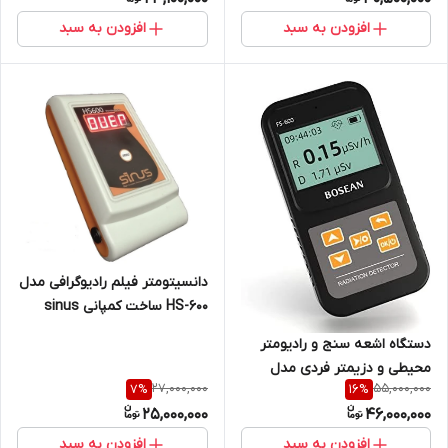
افزودن به سبد
افزودن به سبد
دانسیتومتر فیلم رادیوگرافی مدل
HS-600 ساخت کمپانی sinus
NDT group
دستگاه اشعه سنج و رادیومتر
محیطی و دزیمتر فردی مدل
27,000,000
55,000,000
7
%
16
%
Bosean fs600 مخصوص اشعه
25,000,000
46,000,000
ایکس و گاما و بتا
افزودن به سبد
افزودن به سبد