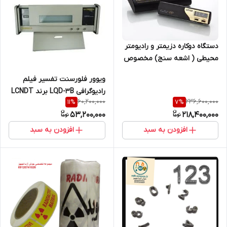
دستگاه دوکاره دزیمتر و رادیومتر
محیطی ( اشعه سنج) مخصوص
پرتوهای ایکس و گاما ساخت
ویوور فلورسنت تفسیر فیلم
کمپانی اکوتست اکراین مدل
رادیوگرافی LQD-3B برند LCNDT
ECOTEST VIP
60,200,000
236,600,000
11
%
7
%
53,200,000
218,400,000
افزودن به سبد
افزودن به سبد