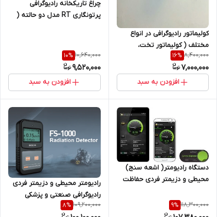
چراغ تاریکخانه رادیوگرافی
پرتونگاری RT مدل دو حالته (
کم نور و پور نور) SAFEATY
کولیماتور رادیوگرافی در انواع
LIGHT
مختلف ( کولیماتور تخت،
10,640,000
8,400,000
10
%
16
%
کولیماتور کره ای، کولیماتور
9,520,000
7,000,000
هرزگرد، کولیماتور پانورامیک)
افزودن به سبد
افزودن به سبد
دستگاه رادیومتر( اشعه سنج)
محیطی و دزیمتر فردی حفاظت
رادیومتر محیطی و دزیمتر فردی
در برابر اشعه مخصوص
رادیوگرافی صنعتی و پزشکی
پرتوتوهای ایکس و گاما مدل
109,200,000
118,300,000
8
%
9
%
مخصوص پرتوهای ایکس و گاما
Gamma Sapiens ساخت کمپانی