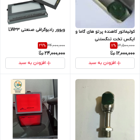
ویوور رادیوگرافی صنعتی LW33
کولیماتور کاهنده پرتو های گاما و
ایکس تخت تنگستنی
34,000,000
13,500,000
29
%
11
%
24,000,000
12,000,000
افزودن به سبد
افزودن به سبد