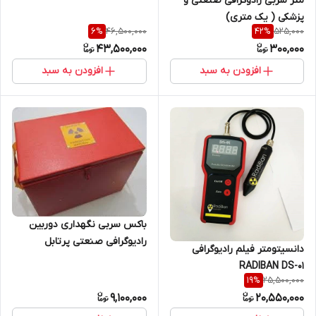
متر سربی رادوگرافی صنعتی و
رادیوگرافی صنعتی ( Step
پزشکی ( یک متری)
wedge) ساخت کمپانی IE NDT
46,500,000
525,000
6
%
42
%
انگلستان
43,500,000
300,000
افزودن به سبد
افزودن به سبد
باکس سربی نگهداری دوربین
رادیوگرافی صنعتی پرتابل
دانسیتومتر فیلم رادیوگرافی
RADIBAN DS-01
25,500,000
19
%
9,100,000
20,550,000