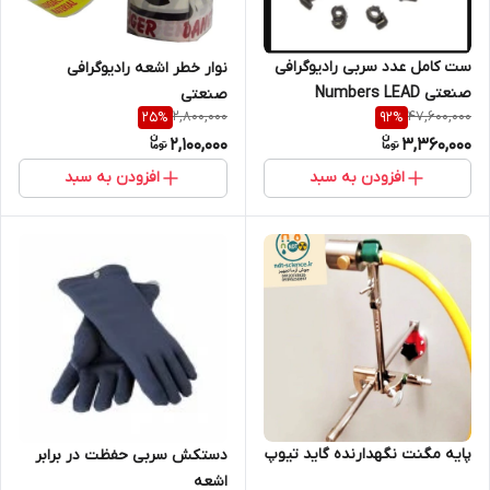
ست کامل عدد سربی رادیوگرافی
نوار خطر اشعه رادیوگرافی
صنعتی Numbers LEAD
صنعتی
2,800,000
47,600,000
25
%
92
%
2,100,000
3,360,000
افزودن به سبد
افزودن به سبد
پایه مگنت نگهدارنده گاید تیوپ
دستکش سربی حفظت در برابر
اشعه