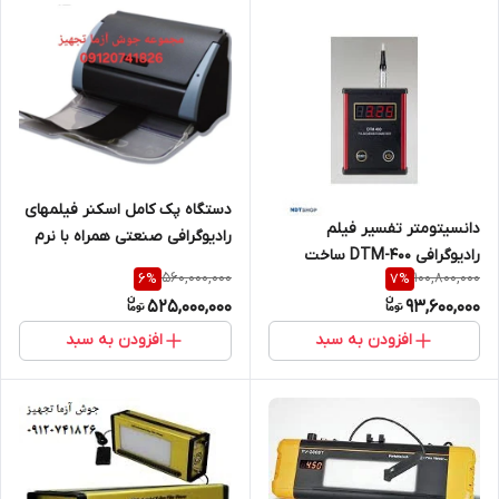
دستگاه پک کامل اسکنر فیلمهای
دانسیتومتر تفسیر فیلم
رادیوگرافی صنعتی همراه با نرم
رادیوگرافی DTM-400 ساخت
افزار مخصوص
560,000,000
100,800,000
6
%
7
%
کمپانی KEI YU تایوان
525,000,000
93,600,000
افزودن به سبد
افزودن به سبد