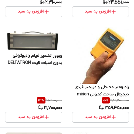
2,310,000
24,551,000
افزودن به سبد
افزودن به سبد
ویوور تفسیر فیلم رادیوگرافی
بدون اسپات لایت DELTATRON
رادیومتر محیطی و دزیمتر فردی
دیجیتال ساخت کمپانی mirion
25,200,000
382,200,000
13
%
5
%
فنلاند مدل RDS30 جهت
21,700,000
359,450,000
پرتوهای ایکس و گاما
افزودن به سبد
افزودن به سبد