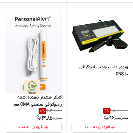
ویوور دانسیتومتر رادیوگرافی
DNS-10
گایگر هشدار دهنده اشعه
رادیوگرافی صنعتی OMA هم
16,200,000
108,000,000
8
%
11
%
14,850,000
96,000,000
افزودن به سبد
افزودن به سبد