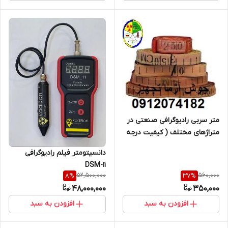
متر سربی رادیوگرافی صنعتی در
متراژهای مختلف ( کیفیت درجه
یک وارداتی ) 36 سانتی متر تا 5
دانسیتومتر فیلم رادیوگرافی
متری
DSM-11
52,500,000
560,000
8
%
37
%
48,000,000
350,000
افزودن به سبد
افزودن به سبد