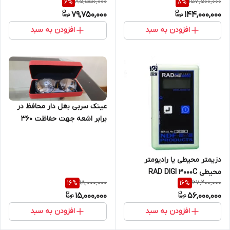
85,550,000
157,500,000
6
%
8
%
ایکس و گاما و بتا جهت دزیمتری
79,750,000
144,000,000
محیطی و فردی مدل FS-1000
ساخت کمپانی BOSEAN
افزودن به سبد
افزودن به سبد
عینک سربی بغل دار محافظ در
برابر اشعه جهت حفاظت 360
درجه با ضخامت سرب 0.5
میلیمتر
دزیمتر محیطی یا رادیومتر
محیطی RAD DIGI 3000C
18,000,000
67,200,000
16
%
16
%
پرتوهای ایکس و گاما
15,000,000
56,000,000
افزودن به سبد
افزودن به سبد