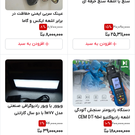
سنج یا اشعه سنج حرفه ای
مستک مدل NC03 ( نمایندگی
عینک سربی ایمنی حفاظت در
اصلی جوش آزما تجهیز)
برابر اشعه ایکس و گاما
8,700,000
30,090,000
8
%
15
%
رادیوگرافی و رادیولوژی پزشکی و
8,000,000
25,311,000
صنعتی
افزودن به سبد
افزودن به سبد
ویوور یا ویور رادیوگرافی صنعتی
دستگاه رادیومتر سنجش آلودگی
مدل lw77 با دو سال گارانتی
اشعه رادیواکتیو CEM DT-9501
44,000,000
200,000,000
11
%
10
%
39,000,000
180,000,000