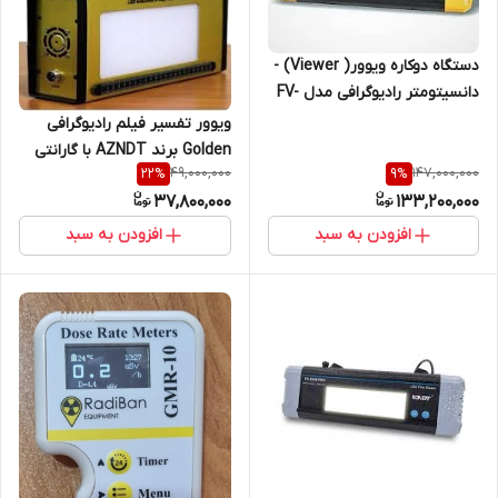
دستگاه دوکاره ویوور( Viewer) -
دانسیتومتر رادیوگرافی مدل FV-
20009Tساخت کمپانی LCNDT
ویوور تفسیر فیلم رادیوگرافی
Golden برند AZNDT با گارانتی
49,000,000
147,000,000
22
%
9
%
18 ماهه
37,800,000
133,200,000
افزودن به سبد
افزودن به سبد