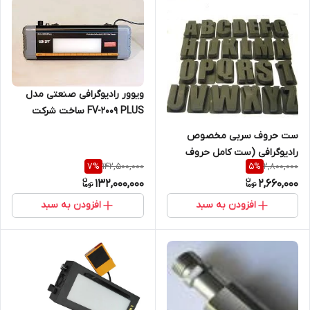
ویوور رادیوگرافی صنعتی مدل
FV-2009 PLUS ساخت شرکت
LCNDT
ست حروف سربی مخصوص
رادیوگرافی (ست کامل حروف
142,500,000
2,800,000
7
%
5
%
سربی LEAD LETTERS)
132,000,000
2,660,000
افزودن به سبد
افزودن به سبد