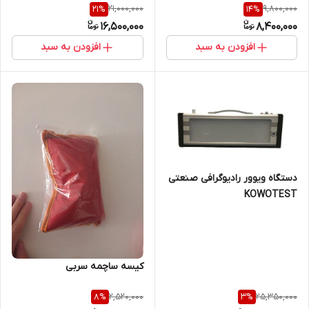
21,000,000
9,800,000
21
%
14
%
16,500,000
8,400,000
افزودن به سبد
افزودن به سبد
دستگاه ویوور رادیوگرافی صنعتی
KOWOTEST
کیسه ساچمه سربی
2,520,000
25,350,000
8
%
3
%