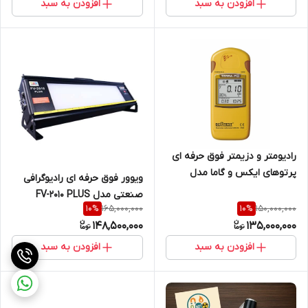
افزودن به سبد
افزودن به سبد
رادیومتر و دزیمتر فوق حرفه ای
پرتوهای ایکس و گاما مدل
ویوور فوق حرفه ای رادیوگرافی
Terra-P Plus ساخت کمپانی
صنعتی مدل FV-2010 PLUS
اکوتست اکراین
165,000,000
150,000,000
10
%
10
%
ساخت کمپانی LCNDT
148,500,000
135,000,000
افزودن به سبد
افزودن به سبد