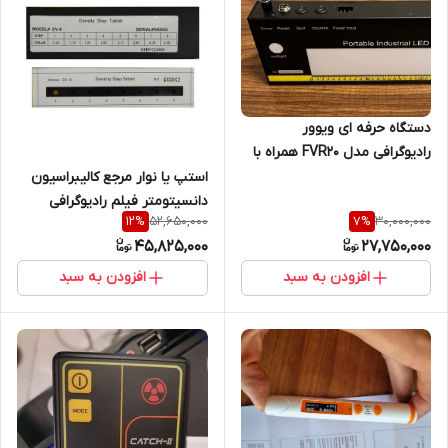
دستگاه حرفه ای ویوور
رادیوگرافی مدل FVR20 همراه با
یک سال گارانتی
استپ یا نوار مرجع کالیبراسیون
دانسیتومتر فیلم رادیوگرافی
52,650,000
30,000,000
12
%
7
%
HUATEC
45,825,000
27,750,000
افزودن به سبد
افزودن به سبد