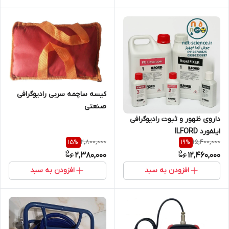
کیسه ساچمه سربی رادیوگرافی
صنعتی
داروی ظهور و ثبوت رادیوگرافی
ایلفورد ILFORD
2,800,000
15,400,000
15
%
19
%
2,380,000
12,460,000
افزودن به سبد
افزودن به سبد