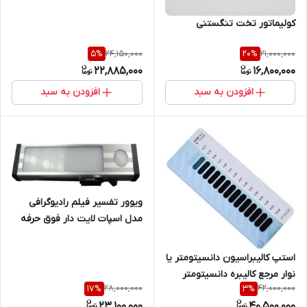
آزما تجهیز 09120741826)
کولیماتور تخت تنگستنی
24,150,000
21,000,000
5
%
20
%
22,885,000
16,800,000
افزودن به سبد
افزودن به سبد
ویوور تفسیر فیلم رادیوگرافی
مدل اسپات لایت دار فوق حرفه
ای دلتاترون DELTATRON
استپ کالیبراسیون دانسیتومتر یا
نوار مرجع کالیبره دانسیتومتر
28,000,000
42,000,000
17
%
3
%
فیلم رادیوگرافی LC NDT
23,100,000
40,500,000