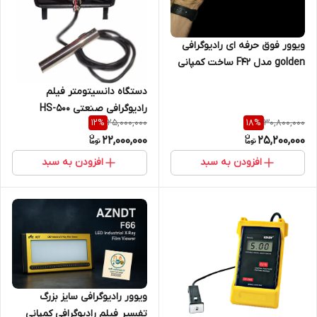
ویوور فوق حرفه ای رادیوگرافی
golden مدل F42 ساخت کمپانی
AZNDT ( نمایندگی اصلی جوش
دستگاه دانسیتومتر فیلم
آزما تجهیز 09120741826)
رادیوگرافی صنعتی HS-500
25,000,000
30,800,000
12
%
18
%
22,000,000
25,200,000
افزودن به سبد
افزودن به سبد
ویوور رادیوگرافی سایز بزرگ
تفسیر فیلم رادیوگرافی کمپانی