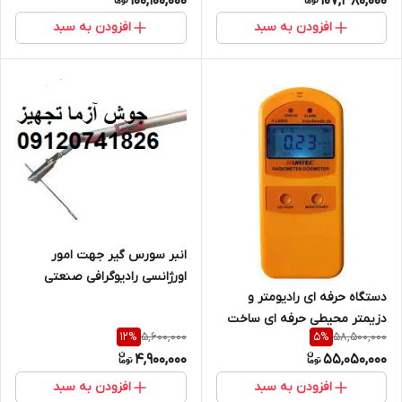
100,100,000
107,380,000
مدل bosean fs-1000
اکوتست اکراین با قابلیت اتصال
افزودن به سبد
افزودن به سبد
به گوشی و تبلت و ثبت و ذخیره
مقادیر بر حسب زمان و مکان .
انبر سورس گیر جهت امور
اورژانسی رادیوگرافی صنعتی
دستگاه حرفه ای رادیومتر و
تلسکوپی درجه یک
دزیمتر محیطی حرفه ای ساخت
5,600,000
58,500,000
12
%
5
%
شرکت هواتک چین مدل FJ-6600
4,900,000
55,050,000
( نمایندگی اصلی جوش آزما
تجهیز 09120741826)
افزودن به سبد
افزودن به سبد