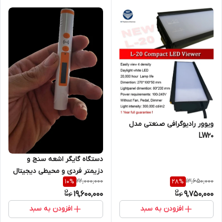
ویوور رادیوگرافی صنعتی مدل
LW20
دستگاه گایگر اشعه سنج و
دزیمتر فردی و محیطی دیجیتال
22,000,000
13,650,000
10
%
28
%
و هشداردهنده پرتوهای ایکس و
19,600,000
9,750,000
گاما برند OMA ( مخصوص
پرتوهای ایکس و گاما)
افزودن به سبد
افزودن به سبد