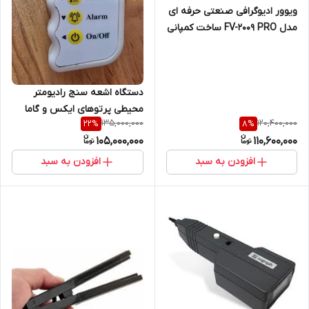
ویوور ادیوگرافی صنعتی حرفه ای
مدل FV-2009 PRO ساخت کمپانی
LCNDT چین ( نمایندگی اصلی
جوش آزما تجهیز 09120741826)
دستگاه اشعه سنج رادیومتر
محیطی پرتوهای ایکس و گاما
135,000,000
120,400,000
22
%
8
%
مخصوص رادیوگرافی صنعتی و
105,000,000
110,600,000
پزشکی مدل GMR-10
افزودن به سبد
افزودن به سبد