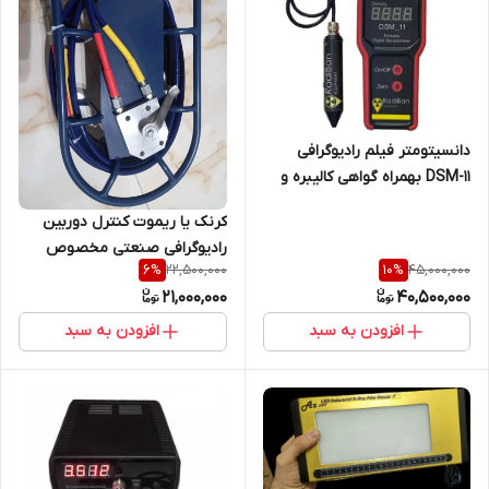
دانسیتومتر فیلم رادیوگرافی
DSM-11 بهمراه گواهی کالیبره و
شارژر
کرنک یا ریموت کنترل دوربین
رادیوگرافی صنعتی مخصوص
22,500,000
45,000,000
6
%
10
%
سنتینل( دلتا یا سیگما)
21,000,000
40,500,000
افزودن به سبد
افزودن به سبد