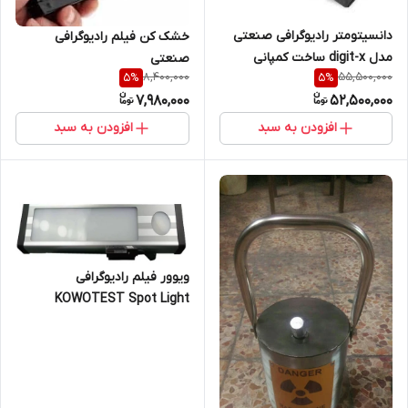
دانسیتومتر رادیوگرافی صنعتی
خشک کن فیلم رادیوگرافی
مدل digit-x ساخت کمپانی
صنعتی
8,400,000
55,500,000
5
%
5
%
Xograph انگلستان
7,980,000
52,500,000
افزودن به سبد
افزودن به سبد
ویوور فیلم رادیوگرافی
KOWOTEST Spot Light