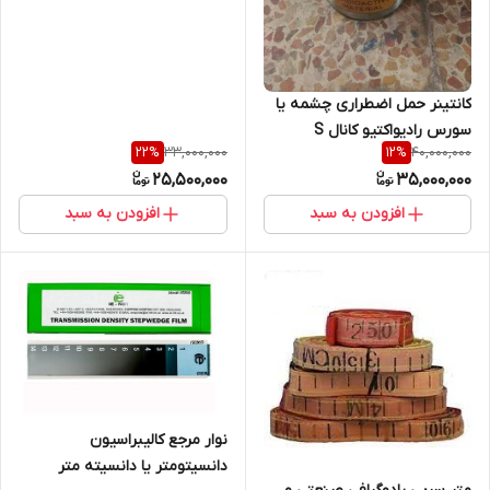
کانتینر حمل اضطراری چشمه یا
سورس رادیواکتیو کانال S
33,000,000
40,000,000
22
%
12
%
25,500,000
35,000,000
افزودن به سبد
افزودن به سبد
نوار مرجع کالیبراسیون
دانسیتومتر یا دانسیته متر