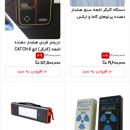
دستگاه گایگر اشعه سنج هشدار
دهنده پرتوهای گاما و ایکس
مخصوص رادیوگرافی پزشکی و
صنعتی ساخت کمپانی OMA
چین.
دزیمتر فردی هشدار دهنده
اشعه (گایگر) کچ CATCH-II
63,000,000
22,000,000
16
%
10
%
52,500,000
19,600,000
افزودن به سبد
افزودن به سبد